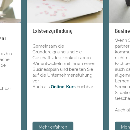
Busine
Existenzgründung
ent
Wenn S
partner
Gemeinsam die
kommuni
Gründereignung und die
is hin
nicht n
Geschäftsidee konkretisieren.
räche
Fachbeg
Wir entwickeln mit Ihnen einen
nde
auch da
Businessplan und bereiten Sie
allgem
auf die Unternehmensfühung
Lernen 
vor.
Semina
Auch als
Online-Kurs
buchbar.
chbar.
Situati
Geschäf
Auch a
Mehr erfahren
Mehr