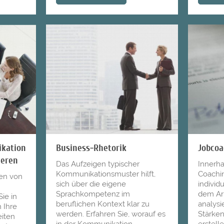
ikation
Business-Rhetorik
Jobcoa
ieren
Das Aufzeigen typischer
Innerh
Kommunikationsmuster hilft,
Coachin
ren von
sich über die eigene
individ
Sprachkompetenz im
dem Ar
ie in
beruflichen Kontext klar zu
analysi
 Ihre
werden. Erfahren Sie, worauf es
Stärke
iten
in der Kommunikation
erstell