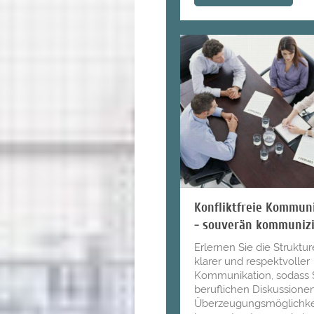
Konfliktfreie Kommun
- souverän kommuniz
Erlernen Sie die Struktu
klarer und respektvoller
Kommunikation, sodass S
beruflichen Diskussionen
Überzeugungsmöglichke