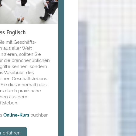
ss Englisch
ie mit Geschäfts-
n aus aller Welt
zieren, sollten Sie
ur die branchenüblichen
riffe kennen, sondern
s Vokabular des
einen Geschäftslebens.
Sie dies innerhalb des
rs durch praxisnahe
onen aus dem
tsleben.
ls
Online-Kurs
buchbar.
 erfahren