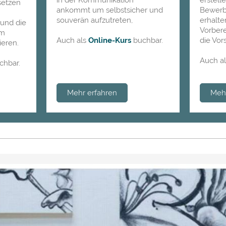
setzen
ankommt um selbstsicher und
Bewerb
souverän aufzutreten,
erhalte
 und die
Vorbere
um
Auch als
Online-Kurs
buchbar.
die Vor
ieren.
Auch a
chbar.
Mehr erfahren
Mehr