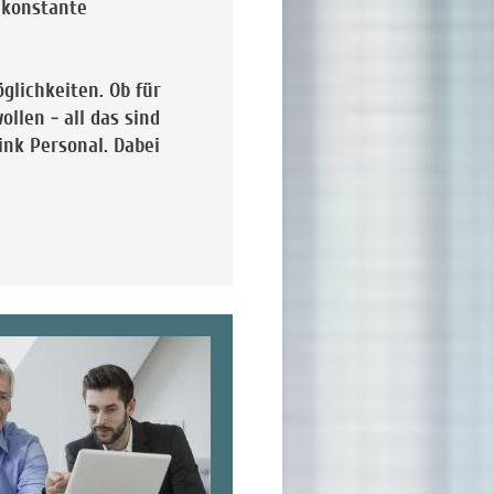
s konstante
cen.
ichkeiten. Ob für
llen - all das sind
ink Personal. Dabei
ünden begrenzt.